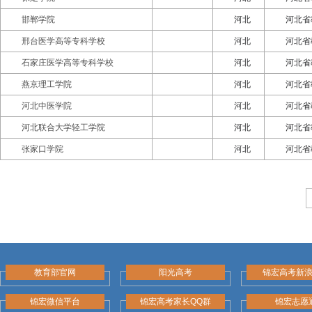
邯郸学院
河北
河北省
邢台医学高等专科学校
河北
河北省
石家庄医学高等专科学校
河北
河北省
燕京理工学院
河北
河北省
河北中医学院
河北
河北省
河北联合大学轻工学院
河北
河北省
张家口学院
河北
河北省
教育部官网
阳光高考
锦宏高考新
锦宏微信平台
锦宏高考家长QQ群
锦宏志愿