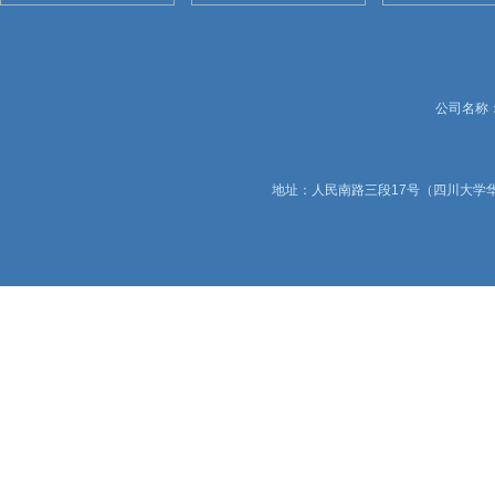
公司名称：锦
地址：人民南路三段17号（四川大学华西