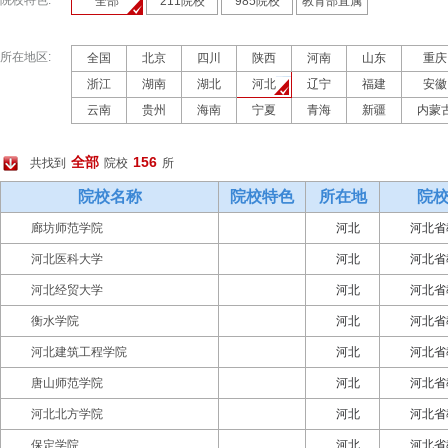
院校特色:
全部
211院校
985院校
教育部直属
所在地区:
全国
北京
四川
陕西
河南
山东
重庆
浙江
湖南
湖北
河北
辽宁
福建
安徽
云南
贵州
海南
宁夏
青海
新疆
内蒙
全部
156
共找到
院校
所
院校名称
院校特色
所在地
院
廊坊师范学院
河北
河北省
河北医科大学
河北
河北省
河北经贸大学
河北
河北省
衡水学院
河北
河北省
河北建筑工程学院
河北
河北省
唐山师范学院
河北
河北省
河北北方学院
河北
河北省
保定学院
河北
河北省