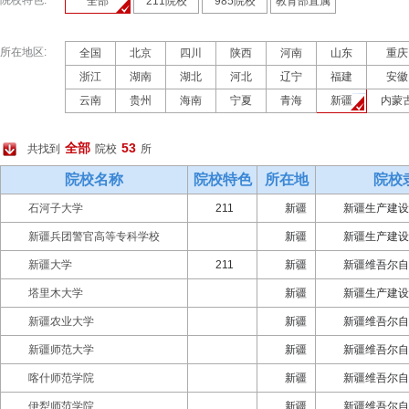
院校特色:
全部
211院校
985院校
教育部直属
所在地区:
全国
北京
四川
陕西
河南
山东
重庆
浙江
湖南
湖北
河北
辽宁
福建
安徽
云南
贵州
海南
宁夏
青海
新疆
内蒙
全部
53
共找到
院校
所
院校名称
院校特色
所在地
院校
石河子大学
211
新疆
新疆生产建设
新疆兵团警官高等专科学校
新疆
新疆生产建设
新疆大学
211
新疆
新疆维吾尔自
塔里木大学
新疆
新疆生产建设
新疆农业大学
新疆
新疆维吾尔自
新疆师范大学
新疆
新疆维吾尔自
喀什师范学院
新疆
新疆维吾尔自
伊犁师范学院
新疆
新疆维吾尔自