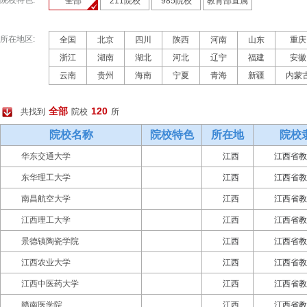
院校特色:
全部
211院校
985院校
教育部直属
所在地区:
全国
北京
四川
陕西
河南
山东
重庆
浙江
湖南
湖北
河北
辽宁
福建
安徽
云南
贵州
海南
宁夏
青海
新疆
内蒙
全部
120
共找到
院校
所
院校名称
院校特色
所在地
院校
华东交通大学
江西
江西省教
东华理工大学
江西
江西省教
南昌航空大学
江西
江西省教
江西理工大学
江西
江西省教
景德镇陶瓷学院
江西
江西省教
江西农业大学
江西
江西省教
江西中医药大学
江西
江西省教
赣南医学院
江西
江西省教