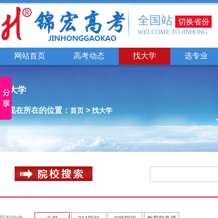
全国站
切换省份
WELCOME TO JINHONG
网站首页
高考动态
找大学
选专业
找大学
您现在所在的位置：
>
首页
找大学