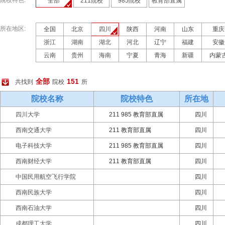
院校特色:
全部
211院校
985院校
教育部直属
所在地区:
全国
北京
四川
陕西
河南
山东
重庆
浙江
湖南
湖北
河北
辽宁
福建
安徽
云南
贵州
海南
宁夏
青海
新疆
内蒙
全部
151
共找到
院校
所
院校名称
院校特色
所在地
四川大学
211 985 教育部直属
四川
西南交通大学
211 教育部直属
四川
电子科技大学
211 985 教育部直属
四川
西南财经大学
211 教育部直属
四川
中国民用航空飞行学院
四川
西南民族大学
四川
西南石油大学
四川
成都理工大学
四川