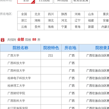
院校特色:
全部
211院校
985院校
教育部直属
所在地区:
全国
北京
四川
陕西
河南
山东
重庆
浙江
湖南
湖北
河北
辽宁
福建
安徽
云南
贵州
海南
宁夏
青海
新疆
内蒙
全部
88
共找到
院校
所
院校名称
院校特色
所在地
院校隶
广西大学
211
广西
广西壮族自治区
广西科技大学
广西
广西科技大学
广西
广西壮族自治区
桂林电子科技大学
广西
广西壮族自治区
桂林理工大学
广西
广西壮族自治区
广西财经学院
广西
广西壮族自治区
广西医科大学
广西
广西壮族自治区
右江民族医学院
广西
广西壮族自治区