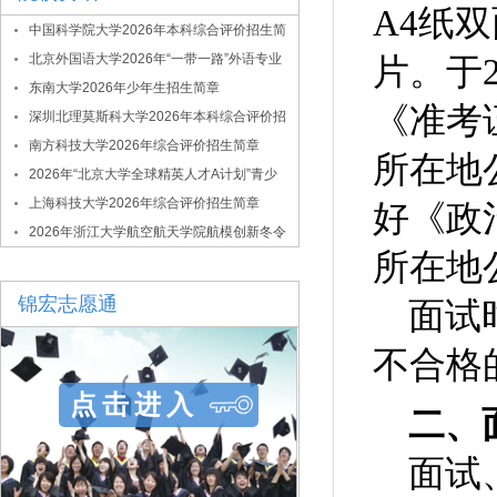
A4纸
中国科学院大学2026年本科综合评价招生简
章
北京外国语大学2026年“一带一路”外语专业
片。于
综合评价招生简章
东南大学2026年少年生招生简章
《准考
深圳北理莫斯科大学2026年本科综合评价招
生简章
南方科技大学2026年综合评价招生简章
所在地
2026年“北京大学全球精英人才A计划”青少
年拔尖创新人才选拔与培养项目
上海科技大学2026年综合评价招生简章
好《政
2026年浙江大学航空航天学院航模创新冬令
所在地
营
锦宏志愿通
面试
不合格
点击进入
二、
面试