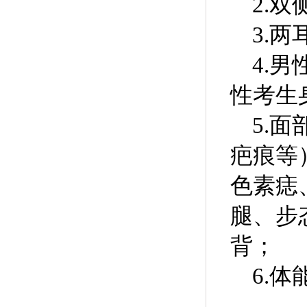
2.
双
3.
两
4.
男
性考生
5.
面
疤痕等
色素痣
腿、步
背；
6.
体