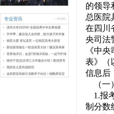
的领导
总医院
专业资讯
<<MORE
在四川
清华大学2025年“全国优秀中学生寒假课
堂”报名通知
升学季，建议加入这些群，助力孩子科学备
央司法
考
锦宏大爱 杏坛流芳 —记锦宏高考大讲堂
新冠疫情催生一职业前景大好！建议高考家
《中央
长密切关注！
世界海洋日，走进7所海洋高校，一起守护深
表》（
蓝！
绝对干货|北京理工大学最全介绍！附优势专
业、录取数据
我的女儿是肖战粉丝
信息后
这所西安高校引无数学子向往！细数西安交
大的报考价值
（一
1.
报
制分数