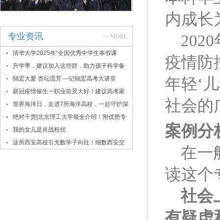
内成长
专业资讯
20
<<MORE
清华大学2025年“全国优秀中学生寒假课
疫情防
堂”报名通知
升学季，建议加入这些群，助力孩子科学备
考
锦宏大爱 杏坛流芳 —记锦宏高考大讲堂
年轻‘
新冠疫情催生一职业前景大好！建议高考家
社会的
长密切关注！
世界海洋日，走进7所海洋高校，一起守护深
蓝！
绝对干货|北京理工大学最全介绍！附优势专
案例分
业、录取数据
我的女儿是肖战粉丝
这所西安高校引无数学子向往！细数西安交
在一
大的报考价值
读这个
社会
有疑虑