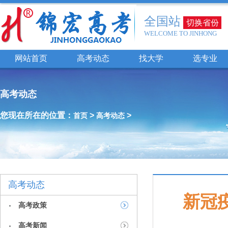
全国站
切换省份
WELCOME TO JINHONG
网站首页
高考动态
找大学
选专业
高考动态
您现在所在的位置：
>
>
首页
高考动态
高考动态
新冠
高考政策
高考新闻