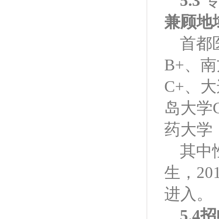
5.3
兼顾地
首都
B+、
C+、
岛大学
药大学（
其中
生，2
进入。
5.4
招