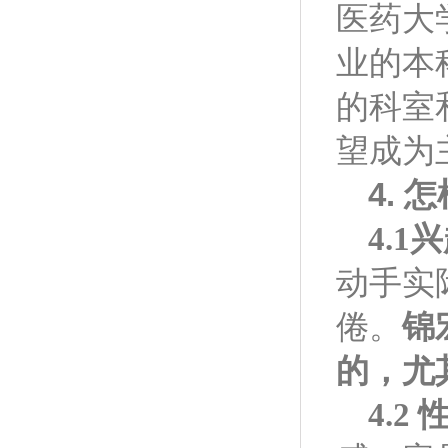
医药大
业的本
的科室
望成为
4.
怎
4.1
兴
动手实
倦。
锦
的，尤
4.2