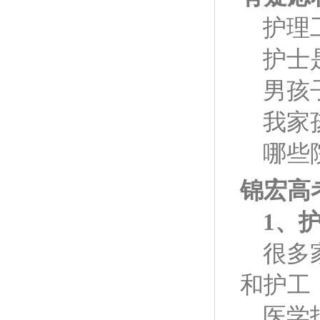
护理
护士
男孩
我家
哪些
锦宏高
1
、护
很多
和护工
医学