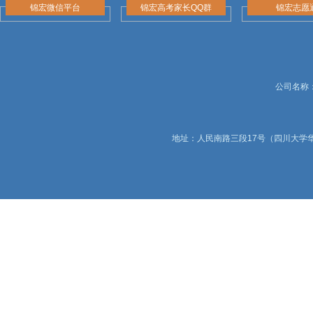
锦宏微信平台
锦宏高考家长QQ群
锦宏志愿
公司名称：锦
地址：人民南路三段17号（四川大学华西