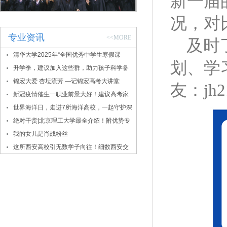
新一届
况，对
专业资讯
<<MORE
及时
清华大学2025年“全国优秀中学生寒假课
划、学
堂”报名通知
升学季，建议加入这些群，助力孩子科学备
考
锦宏大爱 杏坛流芳 —记锦宏高考大讲堂
友：jh
新冠疫情催生一职业前景大好！建议高考家
长密切关注！
世界海洋日，走进7所海洋高校，一起守护深
蓝！
绝对干货|北京理工大学最全介绍！附优势专
业、录取数据
我的女儿是肖战粉丝
这所西安高校引无数学子向往！细数西安交
大的报考价值