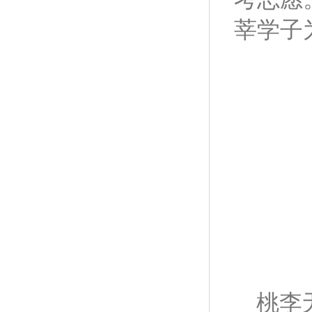
莘学子
桃李