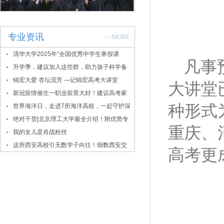
专业资讯
<<MORE
清华大学2025年“全国优秀中学生寒假课
凡事
堂”报名通知
升学季，建议加入这些群，助力孩子科学备
考
锦宏大爱 杏坛流芳 —记锦宏高考大讲堂
大讲堂
新冠疫情催生一职业前景大好！建议高考家
种形式
长密切关注！
世界海洋日，走进7所海洋高校，一起守护深
蓝！
绝对干货|北京理工大学最全介绍！附优势专
重庆、
业、录取数据
我的女儿是肖战粉丝
这所西安高校引无数学子向往！细数西安交
高考更
大的报考价值