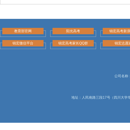
教育部官网
阳光高考
锦宏高考新
锦宏微信平台
锦宏高考家长QQ群
锦宏志愿
公司名称：锦
地址：人民南路三段17号（四川大学华西