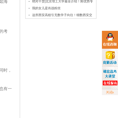
如海
蓝！
绝对干货|北京理工大学最全介绍！附优势专
业、录取数据
我的女儿是肖战粉丝
这所西安高校引无数学子向往！细数西安交
大的报考价值
的考
同时，
也有一