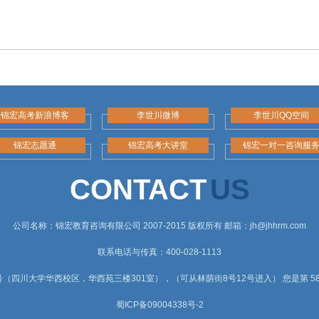
锦宏高考新浪博客
李世川微博
李世川QQ空间
锦宏志愿通
锦宏高考大讲堂
锦宏一对一咨询服
CONTACT
US
公司名称：锦宏教育咨询有限公司 2007-2015 版权所有 邮箱：jh@jhhrm.com
联系电话与传真：400-028-1113
（四川大学华西校区，华西苑三楼301室），（可从林荫街8号12号进入） 您是第 584
蜀ICP备09004338号-2