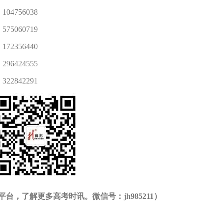
4756038
5060719
2356440
6424555
2842291
台，了解更多高考时讯。微信号：jh985211）