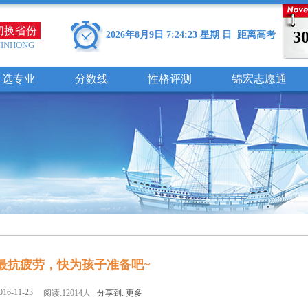
切换省份
3
2026年8月9日 7:24:24 星期 日 距离高考
JINHONG
选专业
分数线
性格评测
锦宏志愿通
最抗疲劳，快为孩子准备吧~
6-11-23
阅读:12014人
分享到:
更多