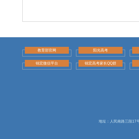
教育部官网
阳光高考
锦宏微信平台
锦宏高考家长QQ群
地址：人民南路三段17号