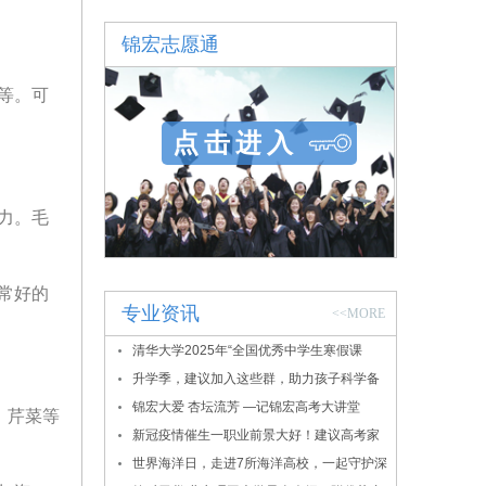
营
锦宏志愿通
等。可
点击进入
力。毛
常好的
专业资讯
<<MORE
清华大学2025年“全国优秀中学生寒假课
堂”报名通知
升学季，建议加入这些群，助力孩子科学备
考
锦宏大爱 杏坛流芳 —记锦宏高考大讲堂
、芹菜等
新冠疫情催生一职业前景大好！建议高考家
长密切关注！
世界海洋日，走进7所海洋高校，一起守护深