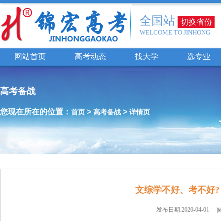
全国站
切换省份
WELCOME TO JINHONG
网站首页
高考动态
找大学
选专业
高考备战
您现在所在的位置：
>
>
首页
高考备战
详情页
文综学不好、考不好?
发布日期:2020-04-01
阅