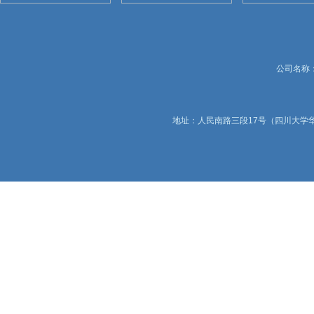
公司名称：锦
地址：人民南路三段17号（四川大学华西