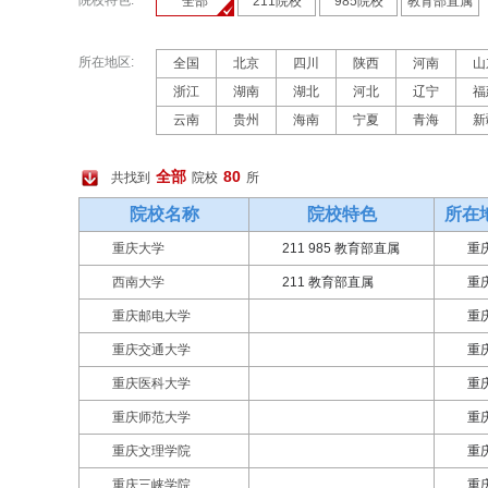
院校特色:
全部
211院校
985院校
教育部直属
所在地区:
全国
北京
四川
陕西
河南
山
浙江
湖南
湖北
河北
辽宁
福
云南
贵州
海南
宁夏
青海
新
全部
80
共找到
院校
所
院校名称
院校特色
所在
重庆大学
211 985 教育部直属
重
西南大学
211 教育部直属
重
重庆邮电大学
重
重庆交通大学
重
重庆医科大学
重
重庆师范大学
重
重庆文理学院
重
重庆三峡学院
重