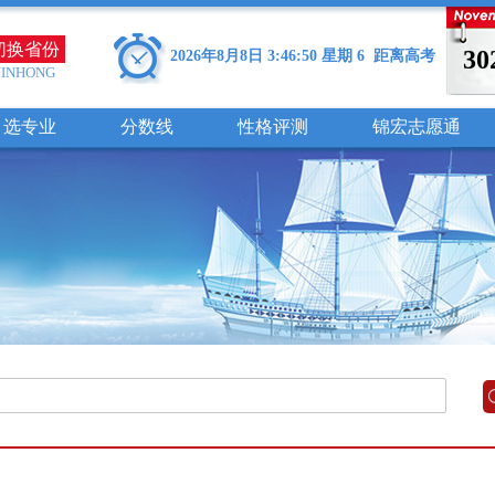
切换省份
30
2026年8月8日 3:46:51 星期 6 距离高考
JINHONG
选专业
分数线
性格评测
锦宏志愿通