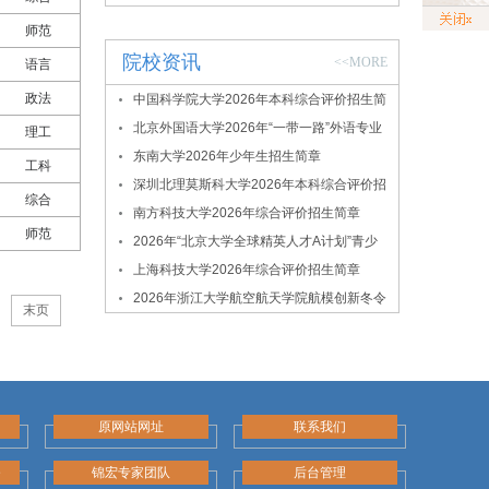
师范
院校资讯
<<MORE
语言
政法
中国科学院大学2026年本科综合评价招生简
章
北京外国语大学2026年“一带一路”外语专业
理工
综合评价招生简章
东南大学2026年少年生招生简章
工科
深圳北理莫斯科大学2026年本科综合评价招
综合
生简章
南方科技大学2026年综合评价招生简章
师范
2026年“北京大学全球精英人才A计划”青少
年拔尖创新人才选拔与培养项目
上海科技大学2026年综合评价招生简章
2026年浙江大学航空航天学院航模创新冬令
末页
营
原网站网址
联系我们
务
锦宏专家团队
后台管理