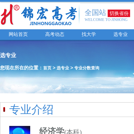
全国站
切换省份
WELCOME TO JINHONG
网站首页
高考动态
找大学
选专业
选专业
您现在所在的位置：
>
>
首页
选专业
专业分数查询
专业介绍
经济学
(本科)