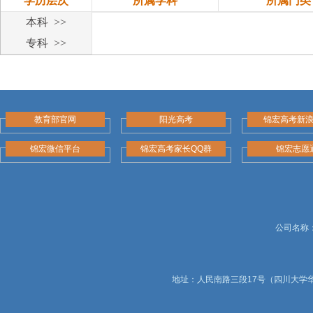
学历层次
所属学科
所属门类
本科 >>
专科 >>
教育部官网
阳光高考
锦宏高考新
锦宏微信平台
锦宏高考家长QQ群
锦宏志愿
公司名称：锦
地址：人民南路三段17号（四川大学华西