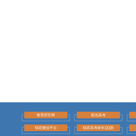
教育部官网
阳光高考
锦宏微信平台
锦宏高考家长QQ群