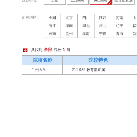
院校特色:
全部
211院校
985院校
教育部直属
所在地区:
全国
北京
四川
陕西
河南
山
浙江
湖南
湖北
河北
辽宁
福
云南
贵州
海南
宁夏
青海
新
全部
1
共找到
院校
所
院校名称
院校特色
兰州大学
211 985 教育部直属