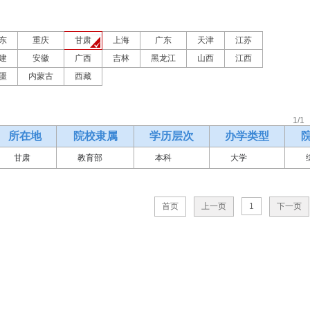
东
重庆
甘肃
上海
广东
天津
江苏
建
安徽
广西
吉林
黑龙江
山西
江西
疆
内蒙古
西藏
1/1
所在地
院校隶属
学历层次
办学类型
甘肃
教育部
本科
大学
首页
上一页
1
下一页