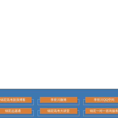
锦宏高考新浪博客
李世川微博
李世川QQ空间
锦宏志愿通
锦宏高考大讲堂
锦宏一对一咨询服