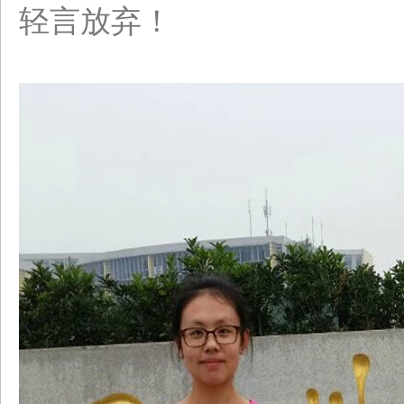
轻言放弃！