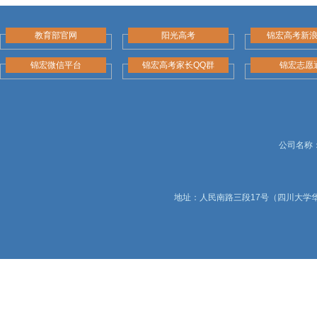
教育部官网
阳光高考
锦宏高考新
锦宏微信平台
锦宏高考家长QQ群
锦宏志愿
公司名称：锦
地址：人民南路三段17号（四川大学华西